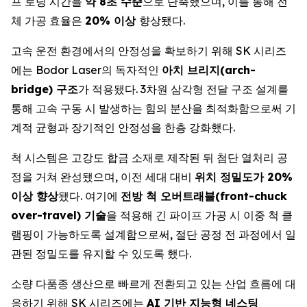
프 로딩 시간을
약 8초 수준
으로 단축했으며, 이를 통해 전
체 가공 효율은
20% 이상
향상됐다.
고속 운전 환경에서의 안정성을 확보하기 위해 SK 시리즈
에는 Bodor Laser의 독자적인
아치 브리지(arch-
bridge) 구조
가 적용됐다. 3차원 삼각형 전달 구조 설계를
통해 고속 구동 시 발생하는 힘의 분산을 최적화함으로써 기
계적 균형과 장기적인 안정성을 한층 강화했다.
척 시스템은 고강도 합금 소재로 제작된 뒤 첨단 열처리 공
정을 거쳐 완성됐으며, 이전 세대 대비
위치 정밀도가 20%
이상 향상
됐다. 여기에
전방 척 오버트래블(front-chuck
over-travel) 기술
을 적용해 긴 파이프 가공 시 이중 척 클
램핑이 가능하도록 설계함으로써, 절단 공정 전 과정에서 일
관된 정밀도를 유지할 수 있도록 했다.
소량 다품종 생산으로 빠르게 전환되고 있는 산업 흐름에 대
응하기 위해 SK 시리즈에는
AI 기반 지능형 네스팅