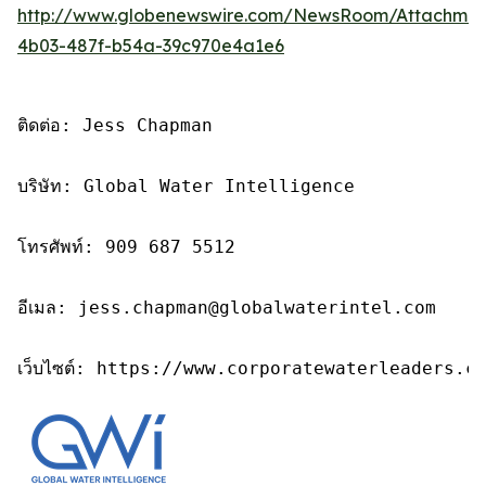
http://www.globenewswire.com/NewsRoom/Attachme
4b03-487f-b54a-39c970e4a1e6
ติดต่อ: Jess Chapman

บริษัท: Global Water Intelligence

โทรศัพท์: 909 687 5512

อีเมล: jess.chapman@globalwaterintel.com

เว็บไซต์: https://www.corporatewaterleaders.c